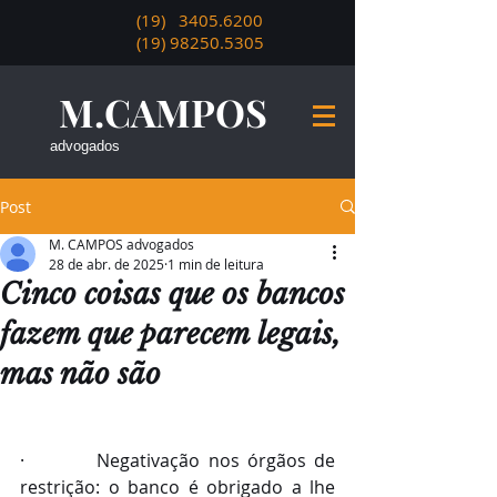
(19)
3405.6200
(19) 98250.5305
M.CAMPOS
advogados
Post
M. CAMPOS advogados
28 de abr. de 2025
1 min de leitura
Cinco coisas que os bancos
fazem que parecem legais,
mas não são
·         Negativação nos órgãos de 
restrição: o banco é obrigado a lhe 