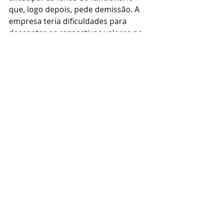
que, logo depois, pede demissão. A 
empresa teria dificuldades para 
descontar os respectivos valores na 
rescisão do contrato de trabalho. 
Enfim, essas são algumas medidas 
previstas pela legislação trabalhista 
para que as empresas enfrentem as 
novas e recentes restrições 
sanitárias do Estado de São Paulo, 
sem que qualquer outro auxílio 
tenha sido anunciado pelo Governo. 
por 
Marcio Eduardo de Campos 