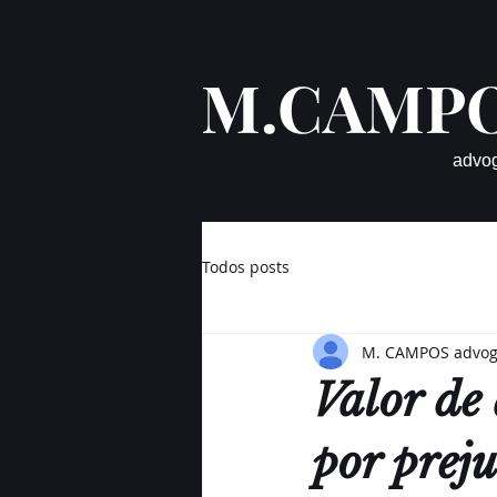
M.CAMP
advo
Todos posts
M. CAMPOS advo
Valor de
por prej