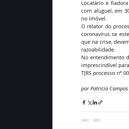
Locatário e fiador
com aluguel, em 30
no imóvel.
O relator do proce
coronavírus se este
que na crise, devem
razoabilidade. 
No entendimento do
imprescindível par
TJRS processo nº 0
por Patricia Campos