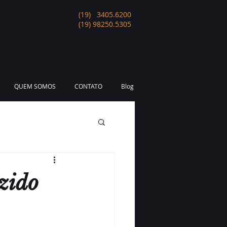
(19) 3405.6200
(19) 98250.5305
QUEM SOMOS
CONTATO
Blog
uzido