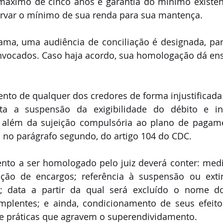
máximo de cinco anos e garantia do mínimo existenci
rvar o mínimo de sua renda para sua mantença.
ama, uma audiência de conciliação é designada, par
nvocados. Caso haja acordo, sua homologação dá ense
to de qualquer dos credores de forma injustificada 
reta a suspensão da exigibilidade do débito e in
 além da sujeição compulsória ao plano de pagamen
 no parágrafo segundo, do artigo 104 do CDC.
to a ser homologado pelo juiz deverá conter: medid
ção de encargos; referência à suspensão ou exti
o; data a partir da qual será excluído o nome d
mplentes; e ainda, condicionamento de seus efeitos
e práticas que agravem o superendividamento. 