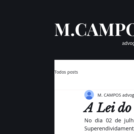
M.CAMP
advo
Todos posts
M. CAMPOS advo
A Lei do
No dia 02 de julh
Superendividament