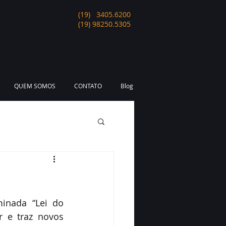
(19) 3405.6200
(19) 98250.5305
QUEM SOMOS
CONTATO
Blog
inada “Lei do 
 e traz novos 