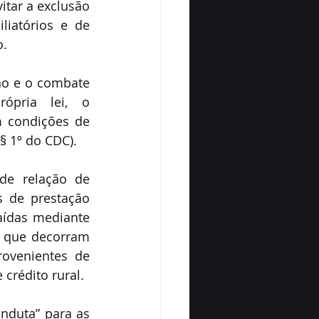
itar a exclusão 
iatórios e de 
o.
ão e o combate 
pria lei, o 
 condições de 
§ 1º do CDC).
e relação de 
 de prestação 
aídas mediante 
 que decorram 
ovenientes de 
 crédito rural.
duta” para as 