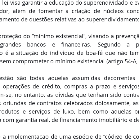
a lei visa garantir a educação do superendividado e ev
dor, além de fomentar a criação de núcleos concil
tamento de questões relativas ao superendividament
 proteção do “mínimo existencial”, visando a prevenç
randes bancos e financeiras. Segundo a pró
o é a situação do indivíduo de boa-fé que não tem
 sem comprometer o mínimo existencial (artigo 54-A, 
stão são todas aquelas assumidas decorrentes d
 operações de crédito, compras a prazo e serviços
m-se, no entanto, as dívidas que tenham sido contr
s oriundas de contratos celebrados dolosamente, as
rodutos e serviços de luxo, bem como aquelas pr
o com garantia real, de financiamento imobiliário e de
 a implementação de uma espécie de “código de con