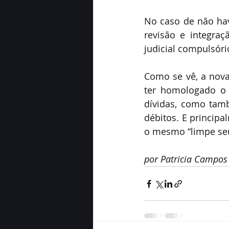
No caso de não hav
revisão e integra
judicial compulsóri
Como se vê, a nova
ter homologado o 
dívidas, como tam
débitos. E principa
o mesmo “limpe se
por Patricia Campos