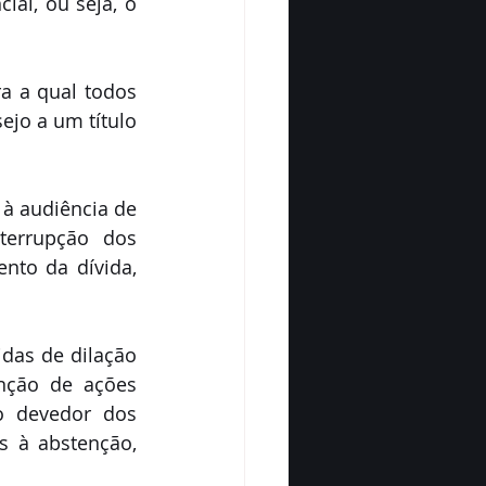
al, ou seja, o 
a a qual todos 
jo a um título 
à audiência de 
terrupção dos 
to da dívida, 
as de dilação 
nção de ações 
o devedor dos 
 à abstenção, 